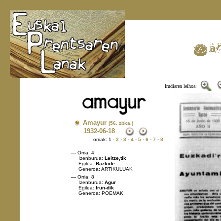
Irudiaren leihoa:
Amayur
(56. zbka.)
1932
-06-18
orriak: 1 -
2
-
3
-
4
-
5
-
6
-
7
-
8
— Orria: 4
Izenburua:
Leitze,tik
Egilea:
Bazkide
Generoa: ARTIKULUAK
— Orria: 8
Izenburua:
Agur
Egilea:
Irun-dik
Generoa: POEMAK