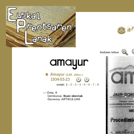
Irudiaren leihoa:
Amayur
(148. zbka.)
1934
-03-23
orriak: 1 -
2
-
3
-
4
-
5
-
6
-
7
-
8
— Orria: 8
Izenburua:
Ikusi okerrak
Generoa: ARTIKULUAK