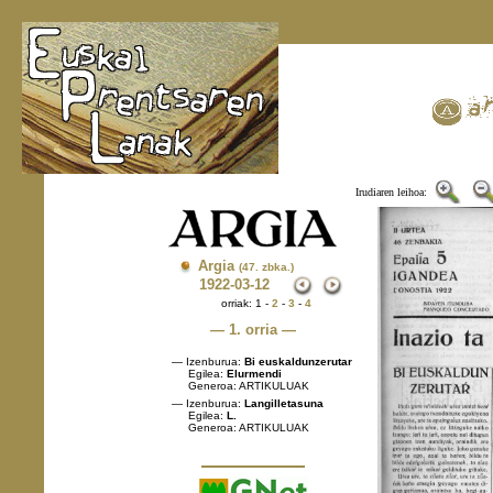
Irudiaren leihoa:
Argia
(47. zbka.)
1922
-03-12
orriak: 1 -
2
-
3
-
4
— 1. orria —
— Izenburua:
Bi euskaldunzerutar
Egilea:
Elurmendi
Generoa: ARTIKULUAK
— Izenburua:
Langilletasuna
Egilea:
L.
Generoa: ARTIKULUAK