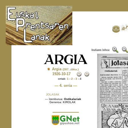
Irudiaren leihoa:
Argia
(287. zbka.)
1926
-10-17
orriak:
1
-
2
-
3
- 4
— 4. orria —
JOLASAK
— Izenburua:
Ostikalariak
Generoa: KIROLAK