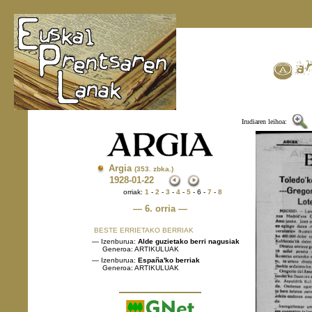
Irudiaren leihoa:
Argia
(353. zbka.)
1928
-01-22
orriak:
1
-
2
-
3
-
4
-
5
- 6 -
7
-
8
— 6. orria —
BESTE ERRIETAKO BERRIAK
— Izenburua:
Alde guzietako berri nagusiak
Generoa: ARTIKULUAK
— Izenburua:
España'ko berriak
Generoa: ARTIKULUAK