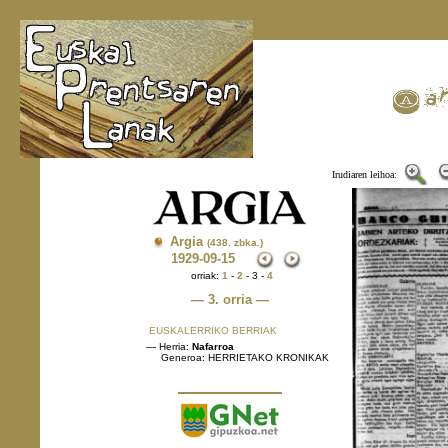
Irudiaren leihoa:
Argia
(438. zbka.)
1929
-09-15
orriak:
1
-
2
- 3 -
4
— 3. orria —
EUSKALERRIKO BERRIAK
— Herria:
Nafarroa
Generoa: HERRIETAKO KRONIKAK