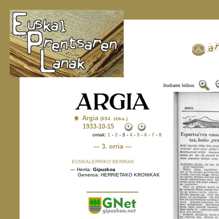
Irudiaren leihoa:
Argia
(654. zbka.)
1933
-10-15
orriak:
1
-
2
- 3 -
4
-
5
-
6
-
7
-
8
— 3. orria —
EUSKALERRIKO BERRIAK
— Herria:
Gipuzkoa
Generoa: HERRIETAKO KRONIKAK