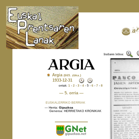
Irudiaren leihoa:
Argia
(665. zbka.)
1933
-12-31
orriak:
1
-
2
-
3
-
4
- 5 -
6
-
7
-
8
— 5. orria —
EUSKALERRIKO BERRIAK
— Herria:
Gipuzkoa
Generoa: HERRIETAKO KRONIKAK