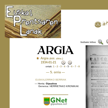
Irudiaren leihoa:
Argia
(668. zbka.)
1934
-01-21
orriak:
1
-
2
-
3
-
4
- 5 -
6
-
7
-
8
— 5. orria —
EUSKALERRIKO BERRIAK
— Herria:
Gipuzkoa
Generoa: HERRIETAKO KRONIKAK