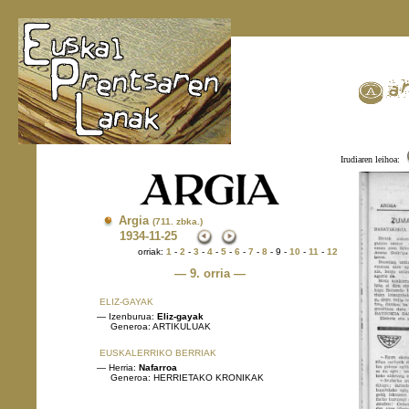
Irudiaren leihoa:
Argia
(711. zbka.)
1934
-11-25
orriak:
1
-
2
-
3
-
4
-
5
-
6
-
7
-
8
- 9 -
10
-
11
-
12
— 9. orria —
ELIZ-GAYAK
— Izenburua:
Eliz-gayak
Generoa: ARTIKULUAK
EUSKALERRIKO BERRIAK
— Herria:
Nafarroa
Generoa: HERRIETAKO KRONIKAK