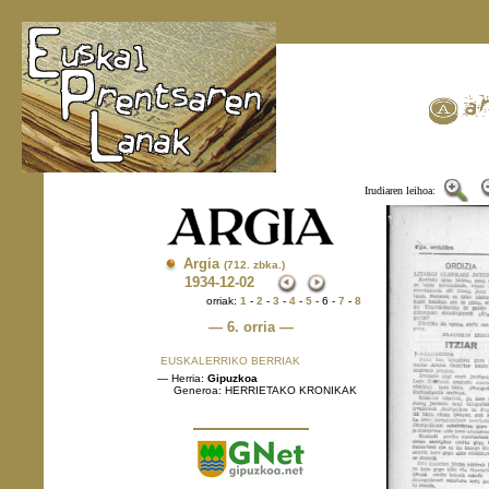
Irudiaren leihoa:
Argia
(712. zbka.)
1934
-12-02
orriak:
1
-
2
-
3
-
4
-
5
- 6 -
7
-
8
— 6. orria —
EUSKALERRIKO BERRIAK
— Herria:
Gipuzkoa
Generoa: HERRIETAKO KRONIKAK