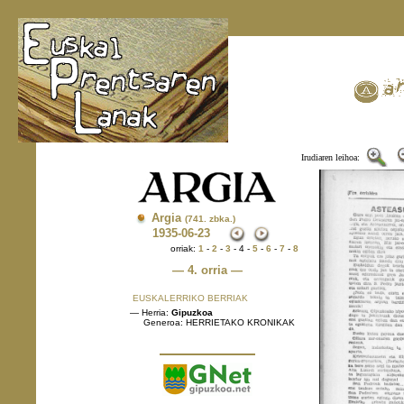
Irudiaren leihoa:
Argia
(741. zbka.)
1935
-06-23
orriak:
1
-
2
-
3
- 4 -
5
-
6
-
7
-
8
— 4. orria —
EUSKALERRIKO BERRIAK
— Herria:
Gipuzkoa
Generoa: HERRIETAKO KRONIKAK