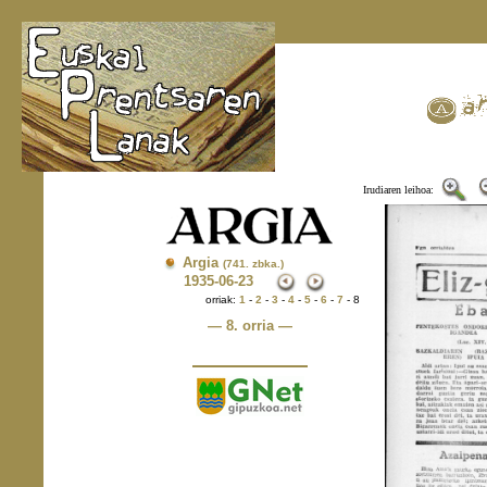
Irudiaren leihoa:
Argia
(741. zbka.)
1935
-06-23
orriak:
1
-
2
-
3
-
4
-
5
-
6
-
7
- 8
— 8. orria —