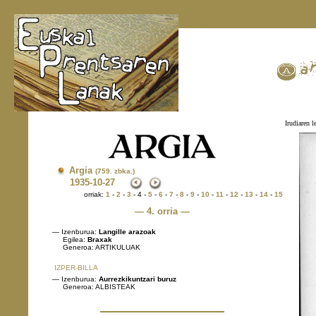
Irudiaren l
Argia
(759. zbka.)
1935
-10-27
orriak:
1
-
2
-
3
- 4 -
5
-
6
-
7
-
8
-
9
-
10
-
11
-
12
-
13
-
14
-
15
— 4. orria —
— Izenburua:
Langille arazoak
Egilea:
Braxak
Generoa: ARTIKULUAK
IZPER-BILLA
— Izenburua:
Aurrezkikuntzari buruz
Generoa: ALBISTEAK