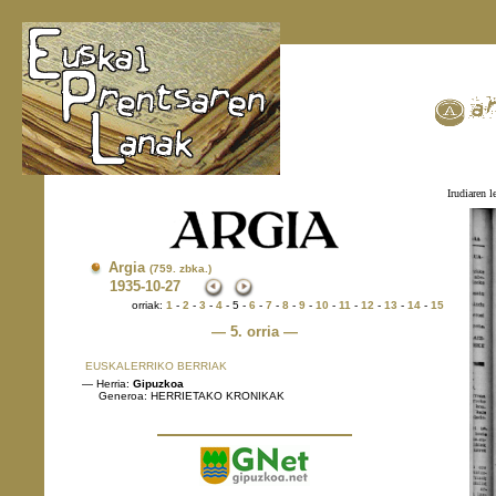
Irudiaren l
Argia
(759. zbka.)
1935
-10-27
orriak:
1
-
2
-
3
-
4
- 5 -
6
-
7
-
8
-
9
-
10
-
11
-
12
-
13
-
14
-
15
— 5. orria —
EUSKALERRIKO BERRIAK
— Herria:
Gipuzkoa
Generoa: HERRIETAKO KRONIKAK