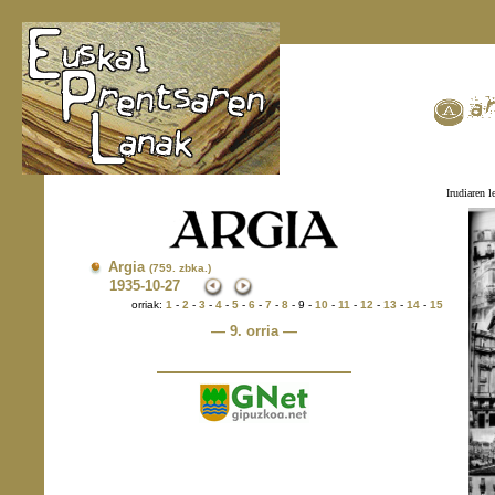
Irudiaren l
Argia
(759. zbka.)
1935
-10-27
orriak:
1
-
2
-
3
-
4
-
5
-
6
-
7
-
8
- 9 -
10
-
11
-
12
-
13
-
14
-
15
— 9. orria —