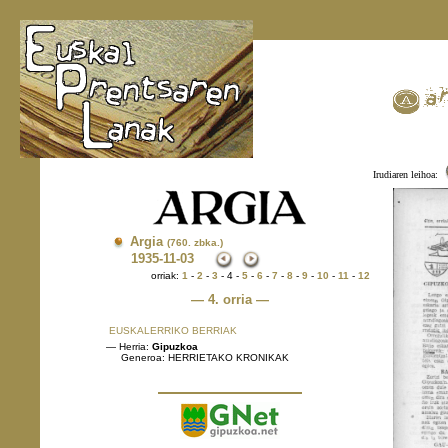
Irudiaren leihoa:
Argia
(760. zbka.)
1935
-11-03
orriak:
1
-
2
-
3
- 4 -
5
-
6
-
7
-
8
-
9
-
10
-
11
-
12
— 4. orria —
EUSKALERRIKO BERRIAK
— Herria:
Gipuzkoa
Generoa: HERRIETAKO KRONIKAK