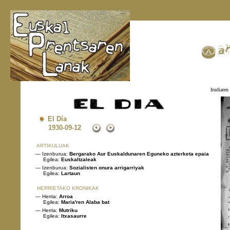
Irudiaren 
El Día
1930
-09-12
ARTIKULUAK
— Izenburua:
Bergarako Aur Euskaldunaren Eguneko azterketa epaia
Egilea:
Euskaltzaleak
— Izenburua:
Sozialisten onura arrigarriyak
Egilea:
Lartaun
HERRIETAKO KRONIKAK
— Herria:
Arroa
Egilea:
Maria'ren Alaba bat
— Herria:
Mutriku
Egilea:
Itxasaurre