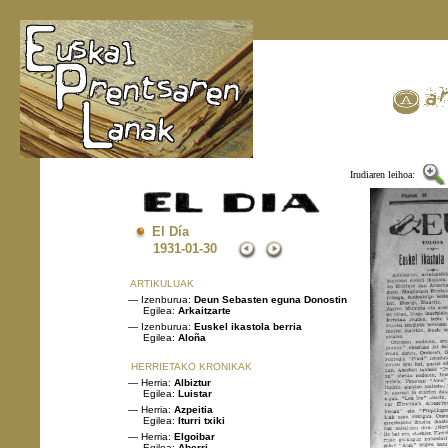
Irudiaren leihoa:
El Día
1931
-01-30
ARTIKULUAK
— Izenburua:
Deun Sebasten eguna Donostin
Egilea:
Arkaitzarte
— Izenburua:
Euskel ikastola berria
Egilea:
Aloña
HERRIETAKO KRONIKAK
— Herria:
Albiztur
Egilea:
Luistar
— Herria:
Azpeitia
Egilea:
Iturri txiki
— Herria:
Elgoibar
Egilea:
Aberri