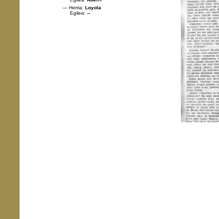
— Herria:
Loyola
Egilea:
--