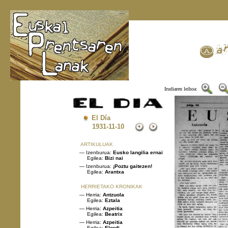
Irudiaren leihoa:
El Día
1931
-11-10
ARTIKULUAK
— Izenburua:
Eusko langilia ernai
Egilea:
Bizi nai
— Izenburua:
¡Poztu gaitezen!
Egilea:
Arantxa
HERRIETAKO KRONIKAK
— Herria:
Antzuola
Egilea:
Eztala
— Herria:
Azpeitia
Egilea:
Beatrix
— Herria:
Azpeitia
Egilea:
Elordi