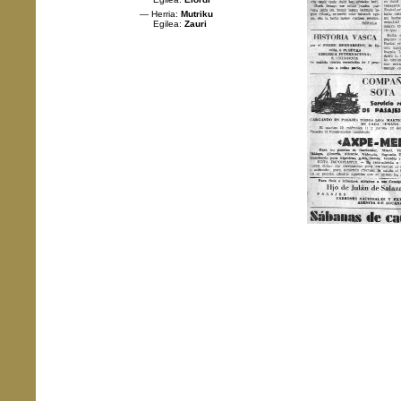
— Herria:
Mutriku
Egilea:
Zauri