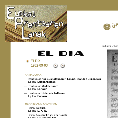
Irudiaren leihoa
El Día
1932
-09-03
ARTIKULUAK
— Izenburua:
Aur Euskaldunaren Eguna, igandez Elizondo'n
Egilea:
Euskaltzaleak
— Izenburua:
Madalensoro
Egilea:
Lartaun
— Izenburua:
Urdaneta ballaran
Egilea:
Basarri
HERRIETAKO KRONIKAK
— Herria:
Segura
Egilea:
E. A. B.
— Herria:
Usurbil'ko jai aberkoiak
Egilea:
Usurbil'dar bat