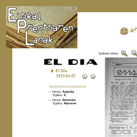
Irudiaren leihoa:
El Día
1933
-01-07
HERRIETAKO KRONIKAK
— Herria:
Azpeitia
Egilea:
X.
— Herria:
Donostia
Egilea:
Atarrene