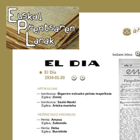
Irudiaren leihoa:
El Día
1934
-01-20
ARTIKULUAK
— Izenburua:
Bigarren eskuzko pelota txapelketa
Egilea:
Zimitz
— Izenburua:
Saski-Naski
Egilea:
Arteka-marteka
HERRIETAKO KRONIKAK
— Herria:
Amasa
Egilea:
Zubiondo
— Herria:
Deba
Egilea:
Burnibide