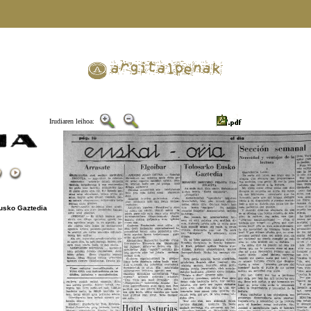
Irudiaren leihoa:
usko Gaztedia