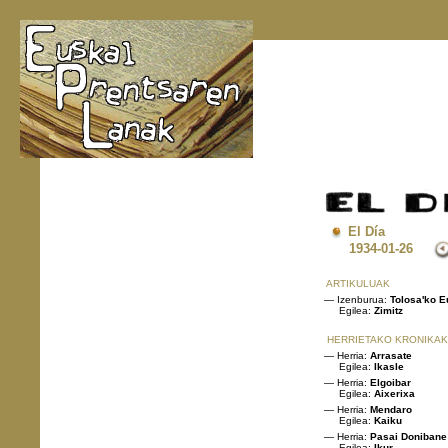
El Día
1934
-01-26
ARTIKULUAK
— Izenburua:
Tolosa'ko E
Egilea:
Zimitz
HERRIETAKO KRONIKAK
— Herria:
Arrasate
Egilea:
Ikasle
— Herria:
Elgoibar
Egilea:
Aixerixa
— Herria:
Mendaro
Egilea:
Kaiku
— Herria:
Pasai Donibane
Egilea:
Ikur