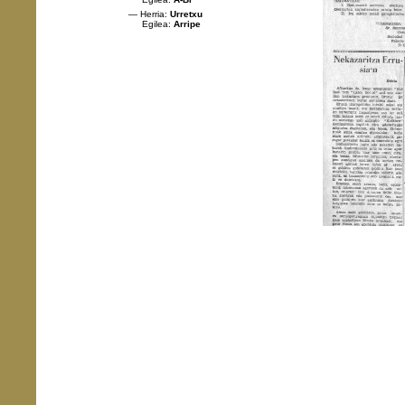
— Herria:
Urretxu
Egilea:
Arripe