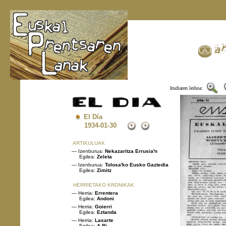
Irudiaren leihoa:
El Día
1934
-01-30
ARTIKULUAK
— Izenburua:
Nekazaritza Errusia'n
Egilea:
Zeleta
— Izenburua:
Tolosa'ko Eusko Gaztedia
Egilea:
Zimitz
HERRIETAKO KRONIKAK
— Herria:
Errentera
Egilea:
Andoni
— Herria:
Goierri
Egilea:
Eztanda
— Herria:
Lasarte
Egilea:
A-Bi