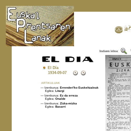
Irudiaren leihoa:
El Día
1934
-09-07
ARTIKULUAK
— Izenburua:
Errenderi'ko Euskeltzaleak
Egilea:
Litargi
— Izenburua:
Ez da erreza
Egilea:
Onalde
— Izenburua:
Zizka-mizka
Egilea:
Basarri