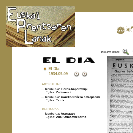
Irudiaren leihoa:
El Día
1934
-09-09
ARTIKULUAK
— Izenburua:
Flores-Kaperotxipi
Egilea:
Zubimendi
— Izenburua:
Gaurko treñero estropadak
Egilea:
Txirla
BERTSOAK
— Izenburua:
Arantzazu
Egilea:
Anai Ormaetxeberria