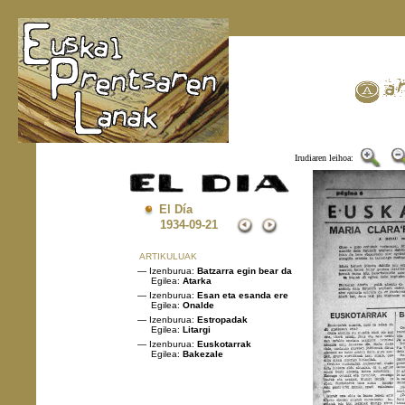
Irudiaren leihoa:
El Día
1934
-09-21
ARTIKULUAK
— Izenburua:
Batzarra egin bear da
Egilea:
Atarka
— Izenburua:
Esan eta esanda ere
Egilea:
Onalde
— Izenburua:
Estropadak
Egilea:
Litargi
— Izenburua:
Euskotarrak
Egilea:
Bakezale