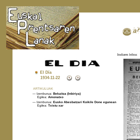
Irudiaren leihoa:
El Día
1934
-11-22
ARTIKULUAK
— Izenburua:
Bekaitza (Inbiriya)
Egilea:
Amonatxo
— Izenburua:
Eusko Abesbatzari Koikile Done egunean
Egilea:
Txistu xar