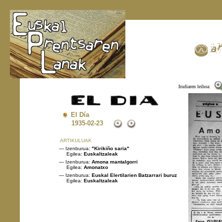
Irudiaren leihoa:
El Día
1935
-02-23
ARTIKULUAK
— Izenburua:
"Kirikiño saria"
Egilea:
Euskaltzaleak
— Izenburua:
Amona mantalgorri
Egilea:
Amonatxo
— Izenburua:
Euskal Elertilarien Batzarrari buruz
Egilea:
Euskaltzaleak