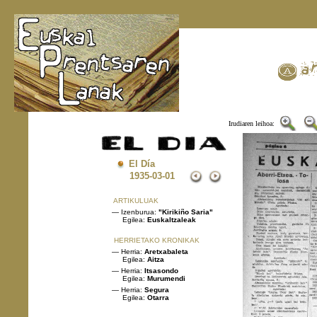
Irudiaren leihoa:
El Día
1935
-03-01
ARTIKULUAK
— Izenburua:
"Kirikiño Saria"
Egilea:
Euskaltzaleak
HERRIETAKO KRONIKAK
— Herria:
Aretxabaleta
Egilea:
Aitza
— Herria:
Itsasondo
Egilea:
Murumendi
— Herria:
Segura
Egilea:
Otarra