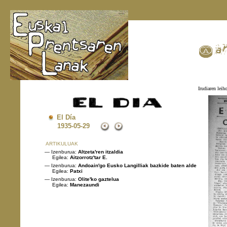
Irudiaren leiho
El Día
1935
-05-29
ARTIKULUAK
— Izenburua:
Altzeta'ren itzaldia
Egilea:
Aitzorrotz'tar E.
— Izenburua:
Andoain'go Eusko Langilliak bazkide baten alde
Egilea:
Patxi
— Izenburua:
Olite'ko gaztelua
Egilea:
Manezaundi