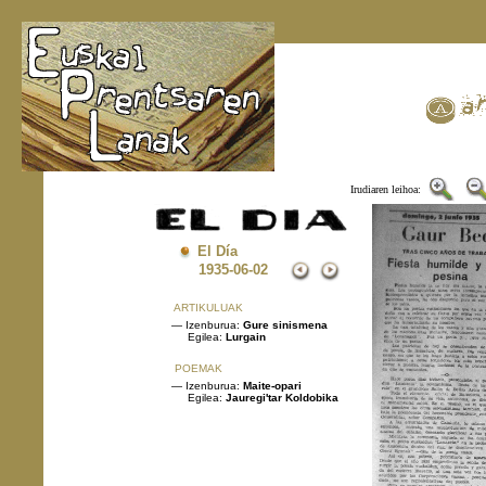
Irudiaren leihoa:
El Día
1935
-06-02
ARTIKULUAK
— Izenburua:
Gure sinismena
Egilea:
Lurgain
POEMAK
— Izenburua:
Maite-opari
Egilea:
Jauregi'tar Koldobika