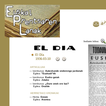
Irudiaren leihoa:
El Día
1936
-03-10
ARTIKULUAK
— Izenburua:
Auteskunde ondorengo jardunak
Egilea:
"Euzkadi"tik
— Izenburua:
Euzko gaiak
Egilea:
Jotake
— Izenburua:
¿Gure onek ere bai?
Egilea:
Onalde
HERRIETAKO KRONIKAK
— Herria:
Goiatz
Egilea:
Arantxa