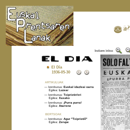
Irudiaren leihoa:
El Día
1936
-05-30
ARTIKULUAK
— Izenburua:
Euskal idazleai oarra
Egilea:
Luzear
— Izenburua:
Txiprixtin'eri
Egilea:
Xaxako
— Izenburua:
¡Purra purra!
Egilea:
Atarrene
BERTSOAK
— Izenburua:
Agur "Txipristiñ"
Egilea:
Zerupe