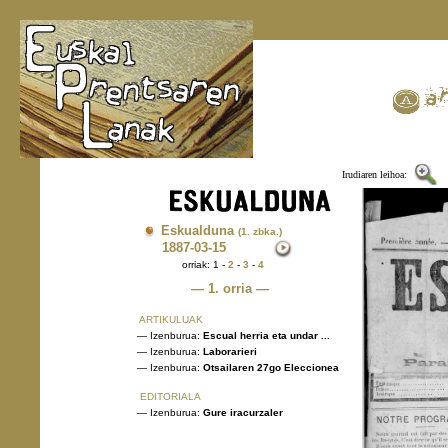
Irudiaren leihoa:
Eskualduna
(1. zbka.)
1887
-03-15
orriak: 1 -
2
-
3
-
4
— 1. orria —
ARTIKULUAK
— Izenburua:
Escual herria eta undar ...
— Izenburua:
Laborarieri
— Izenburua:
Otsailaren 27go Eleccionea
EDITORIALA
— Izenburua:
Gure iracurzaler