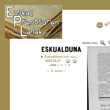
Irudiaren leihoa:
Eskualduna
(335. zbka.)
1893
-10-27
orriak:
1
-
2
-
3
- 4
— 4. orria —