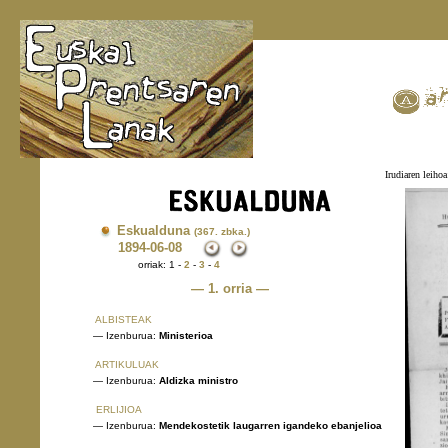
Irudiaren leihoa
Eskualduna
(367. zbka.)
1894
-06-08
orriak: 1 -
2
-
3
-
4
— 1. orria —
ALBISTEAK
— Izenburua:
Ministerioa
ARTIKULUAK
— Izenburua:
Aldizka ministro
ERLIJIOA
— Izenburua:
Mendekostetik laugarren igandeko ebanjelioa