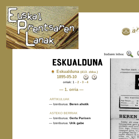
Irudiaren leihoa:
Eskualduna
(413. zbka.)
1895
-05-10
orriak: 1 -
2
-
3
-
4
— 1. orria —
ARTIKULUAK
— Izenburua:
Beren ahotik
ASTEKO BERRIAK
— Izenburua:
Gerla Parisen
— Izenburua:
Urik gabe