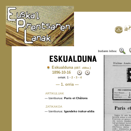
Irudiaren leihoa:
Eskualduna
(487. zbka.)
1896
-10-16
orriak: 1 -
2
-
3
-
4
— 1. orria —
ARTIKULUAK
— Izenburua:
Paris et Châlons
ZATIKAKOA
— Izenburua:
Igandeko irakur-aldia