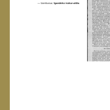
— Izenburua:
Igandeko irakur-aldia