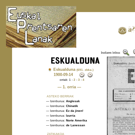
Irudiaren leihoa:
Eskualduna
(691. zbka.)
1900
-09-14
orriak: 1 -
2
-
3
-
4
— 1. orria —
ASTEKO BERRIAK
— Izenburua:
Anglesak
— Izenburua:
Chinatik
— Izenburua:
Ez da jinen!
— Izenburua:
Izurria
— Izenburua:
Norte Amerika
— Izenburua:
de Lanessan
ZATIKAKOA