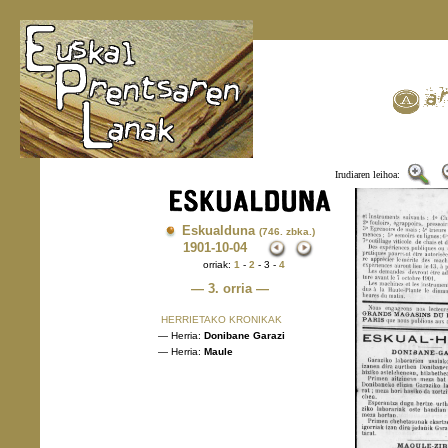
Irudiaren leihoa:
Eskualduna
(746. zbka.)
1901
-10-04
orriak:
1
-
2
- 3 -
4
— 3. orria —
HERRIETAKO KRONIKAK
— Herria:
Donibane Garazi
— Herria:
Maule