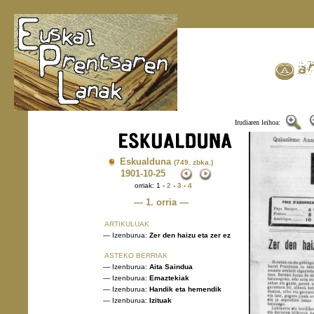
Irudiaren leihoa:
Eskualduna
(749. zbka.)
1901
-10-25
orriak: 1 -
2
-
3
-
4
— 1. orria —
ARTIKULUAK
— Izenburua:
Zer den haizu eta zer ez
ASTEKO BERRIAK
— Izenburua:
Aita Saindua
— Izenburua:
Emaztekiak
— Izenburua:
Handik eta hemendik
— Izenburua:
Izituak