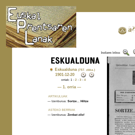
Irudiaren leihoa:
Eskualduna
(757. zbka.)
1901
-12-20
orriak: 1 -
2
-
3
-
4
— 1. orria —
ARTIKULUAK
— Izenburua:
Sortze... Hiltze
ASTEKO BERRIAK
— Izenburua:
Zenbat zilo!