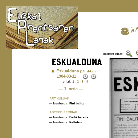
Irudiaren leihoa:
Eskualduna
(10. zbka.)
1904
-03-11
orriak: 1 -
2
-
3
-
4
— 1. orria —
ARTIKULUAK
— Izenburua:
Fini balitz
ASTEKO BERRIAK
— Izenburua:
Bethi beretik
— Izenburua:
Pelletan