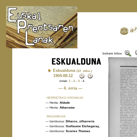
Irudiaren leihoa:
Eskualduna
(32. zbka.)
1904
-08-12
orriak:
1
-
2
-
3
- 4
— 4. orria —
HERRIETAKO KRONIKAK
— Herria:
Aldude
— Herria:
Atharratze
IRAGARKIAK
— Izenburua:
Diharce, zilharreria
— Izenburua:
Guillaume Etchegaray,
— Izenburua:
Scories Thomas