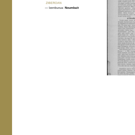
ZIBEROAN
— Izenburua:
Noumbait