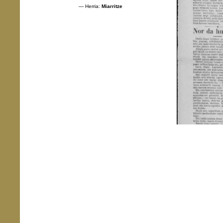
— Herria:
Miarritze