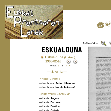
Irudiaren leihoa:
Eskualduna
(7. zbka.)
1906
-02-16
orriak:
1
- 2 -
3
-
4
— 2. orria —
ESKUAL-HERRIA
— Izenburua:
Action Liberalak
— Izenburua:
Nor da hutsean?
HERRIETAKO KRONIKAK
— Herria:
Angelu
— Herria:
Bardoze
— Herria:
Bastida
— Herria:
Getaria