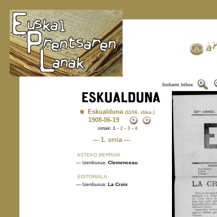
Irudiaren leihoa:
Eskualduna
(1106. zbka.)
1908
-06-19
orriak: 1 -
2
-
3
-
4
— 1. orria —
ASTEKO BERRIAK
— Izenburua:
Clemenceau
EDITORIALA
— Izenburua:
La Croix