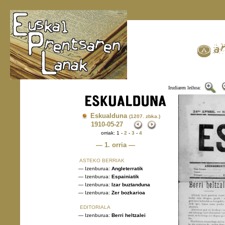
Irudiaren leihoa:
Eskualduna
(1207. zbka.)
1910
-05-27
orriak: 1 -
2
-
3
-
4
— 1. orria —
ASTEKO BERRIAK
— Izenburua:
Angleterratik
— Izenburua:
Espainiatik
— Izenburua:
Izar buztanduna
— Izenburua:
Zer bozkarioa
EDITORIALA
— Izenburua:
Berri heltzalei