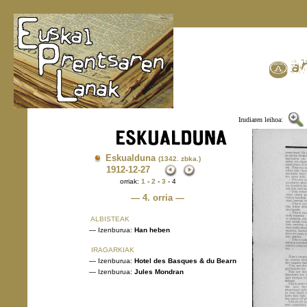
Irudiaren leihoa:
Eskualduna
(1342. zbka.)
1912
-12-27
orriak:
1
-
2
-
3
- 4
— 4. orria —
ALBISTEAK
— Izenburua:
Han heben
IRAGARKIAK
— Izenburua:
Hotel des Basques & du Bearn
— Izenburua:
Jules Mondran